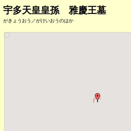
宇多天皇皇孫 雅慶王墓
がきょうおう／がけいおうのはか