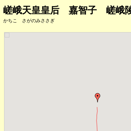
嵯峨天皇皇后 嘉智子 嵯峨
かちこ さがのみささぎ